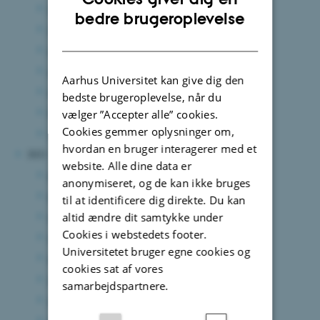
juli 2022
(3 poster)
ENGLISH
bedre brugeroplevelse
juni 2022
(23 poster)
DANISH
maj 2022
(17 poster)
april 2022
(10 poster)
Aarhus Universitet kan give dig den
marts 2022
(10 poster)
bedste brugeroplevelse, når du
februar 2022
(17 poster)
vælger ”Accepter alle” cookies.
Cookies gemmer oplysninger om,
januar 2022
(12 poster)
hvordan en bruger interagerer med et
2021
website. Alle dine data er
december 2021
(26 poster)
anonymiseret, og de kan ikke bruges
november 2021
(26 poster)
til at identificere dig direkte. Du kan
oktober 2021
(22 poster)
altid ændre dit samtykke under
Cookies i webstedets footer.
september 2021
(23 poster)
Universitetet bruger egne cookies og
august 2021
(16 poster)
cookies sat af vores
juli 2021
(9 poster)
samarbejdspartnere.
juni 2021
(15 poster)