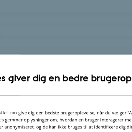
s giver dig en bedre brugerop
itet kan give dig den bedste brugeroplevelse, når du vælger ”A
es gemmer oplysninger om, hvordan en bruger interagerer med
er anonymiseret, og de kan ikke bruges til at identificere dig d