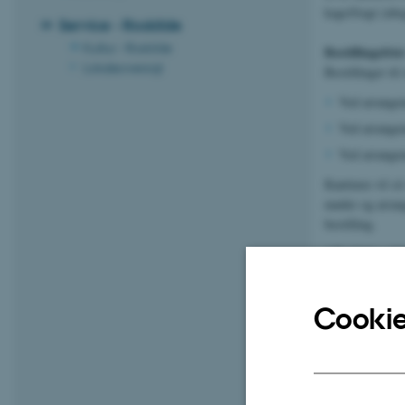
kage/frugt (ube
Service - Roskilde
Kultur - Roskilde
Bestillingsfri
Lokaleoversigt
Bestillinger ti
Ved arrangem
Ved arrangem
Ved arrangem
Kantinen vil så
møder og arrang
bestilling.
Afholdelse af 
Bestiller du for
kantinelokalet e
Cookie
opdækning med p
kantinepersonale
Der kan reserve
reservere kanti
lounge og spis