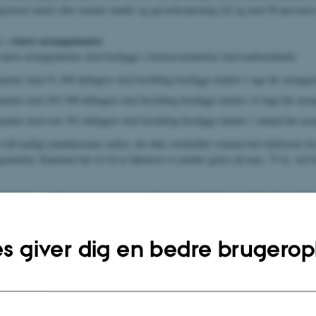
grænset antal) eller mindre møder og gæstebespisning (til og med 50 personer
st – større arrangementer
l større arrangementer skal foreligge i overensstemmelse med nedenstående:
enter med 51-200 deltagere skal bestilling foreligge mindst 1 uge før arrange
enter med 201-500 deltagere skal bestilling foreligge mindst 14 dage før arra
enter med over 501 deltagere skal bestilling foreligge mindst 1 måned før arr
 vidt muligt imødekomme ordrer, der ikke overholder ovennævnte tidsfrister fo
ementer. Kantinen har ret til at fakturere et mindre gebyr på max. 75 kr. ved f
frokoster, møder og arrangementer i kantinens lokaler/mødelokaler ved k
plejning til dit møde eller arrangement, fx receptioner, julefrokoster og personal
ller i mødelokalerne ved kantinen får du fuld service. Det vil sige, at kantinen
s giver dig en bedre brugerop
orcelænsservice og afrydning. Lettere bliver det ikke, blot husk at aftale de
t ved bestilling.
res bord i kantinelokalet for op til 50 gæster i tidsrummet 11.00-13.00. Derud
nelokalet til arrangementer eller receptioner efter nærmere aftale. Booking af 
estue sker via ProNestor Lokalebooking (i ProNestor Lokalebooking kaldet R