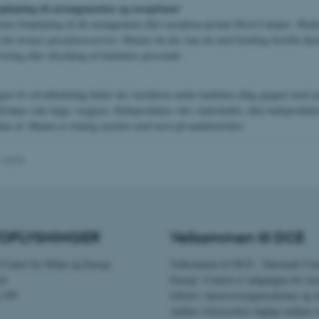
rplejning til arrangementer og receptioner
es hjælper med at gøre hjemmesiden brugbar ved at aktiv
vere forplejning til dit arrangement eller reception på hele Risø Campus. Made
nktioner som navigation mm. Hjemmesiden kan ikke funge
der leveres porcelænsservice. Ønsker du det, kan du mod betaling bestille hjæl
ering eller afrydning af kantinens personale.
en til selvafhentning finder du i kælderen under kantinen (følg gangen mod e
på højre side langs væggen). Køleprodukter står i køleskabet, ikke-køleprodukte
Udbyder / Domæne
Udløb
Beskrivelse
den af. Maden er tydelig mærket med navn på mødebestiller.
30
Denne cookie sættes af
TYPO3 Association
minutter
TYPO3, og bruges til at 
.au.dk
session, når en backend-
1.2025
TYPO3 eller Frontend.
30
Dette cookienavn er fo
Typo3 Association
minutter
webindholdsstyringssyst
.au.dk
som en brugersessionside
muligt at gemme bruger
tilfælde er det muligvis
OPLYSNINGER
Velkommen til DCE
kan indstilles ved defau
dette kan forhindres af 
de fleste tilfælde er det in
Center for Miljø og Energi
Velkommen til DCE - Nationalt Cent
ødelagt i slutningen af 
indeholder en tilfældig id
et
Energi. Centret er indgangen for my
specifikke brugerdata.
 399
erhverv, interesseorganisationer og o
Session
Denne cookie er en purp
Microsoft Corporation
Aarhus Universitets faglige miljøer i
cookie, der bruges af hj
.au.dk