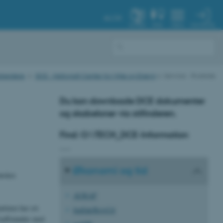
AU.DK
MIN PROFIL
SYSTEM
FIND
MENU
rbejdere
DCE - Nationalt Center for Miljø og Energi
Service - Roskilde
Du kan downloade DCE dokumenter
og skabeloner via stifinderen.
Find: O:\TECH_DCE-Information
___
Økonomi og tid
ønsker.
AURAP
ntinen har ret
Indfak/RejsUd
: kaffemøder med