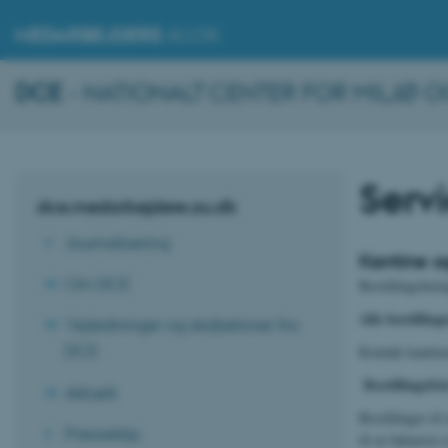
MEDARBEJDERE
.AU.DK
DCE
- NATIONALT CENTER FOR MILJØ 
Servi
dce.medarbejdere.au.dk
Journalisering
Kantine o
Om DCE
Bestillingsbeti
Alle bestilling
Vejledninger og skabeloner fra
DCE
Kontakt kantin
Bestillingsfr
Aktuelt
Bestillinger ti
Presseklip
til at fakturer