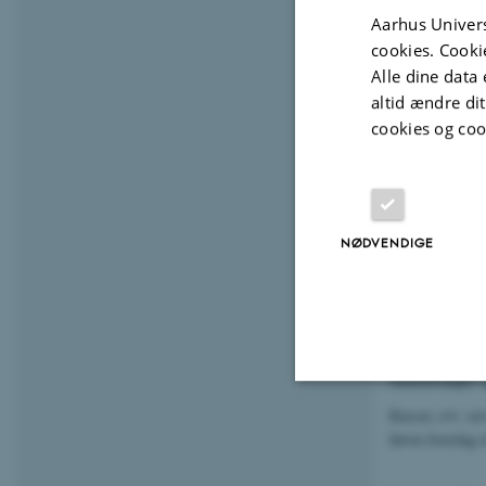
17, B116-R 7 L
Aarhus Univers
cookies. Cooki
LEVERING
Alle dine data 
Levering til a
altid ændre di
cookies og coo
Kantinen levere
pæn engangsemba
Leveringspris f
Ved bestillinger
NØDVENDIGE
Levering sker u
Ved bestilling 
med frokosten.
Ved levering me
mødearrangør og 
Kasser, evt. se
Nødvendige
første hverdag 