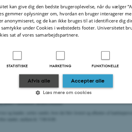
ille Spisestue og B116-R 9-11 Pejsestue).
itet kan give dig den bedste brugeroplevelse, når du vælger ”A
es gemmer oplysninger om, hvordan en bruger interagerer med
er anonymiseret, og de kan ikke bruges til at identificere dig d
lm. Møder
t samtykke under Cookies i webstedets footer. Universitetet br
kies sat af vores samarbejdspartnere.
r mødeforplejning på hele Risø Campus i tidsrummet kl. 8:00-15:00. Maden lev
llage af høj kvalitet.
or bestillinger under 300 kr: 150 kr. inkl. moms.
 for over 300 kr., er leveringen gratis.
STATISTISKE
MARKETING
FUNKTIONELLE
middelbart før mødets start, så maden altid er frisk og lækker til mødet.
Afvis alle
Accepter alle
af forplejning til heldagsmøder kan man med fordel bestille og få leveret kaff
Læs mere om cookies
dfølger en affaldssæk til bortskaffelse af engangsservice. Den fyldte sæk skal 
puttes i instituttets affaldscontainer.
rvice og kander, sættes samlet, hvor det blev leveret og afhentes af kantineperso
Statistiske
Marketing
Funktionelle
efter mødet, mellem kl. 7:00-8:00.