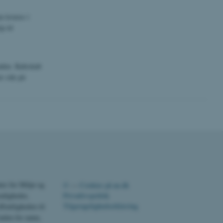
ere nogle
n leveres i
rer uden disse
p til
nden. Køleskab
r står på
 vores CMS-udbyder,
identificere en backend-
bruger er logget ind i
rbundet med Typo3-
emet. Det bruges generelt
ntifikator for at gøre det
præferencer, men i mange
 ikke nødvendigt, da det
lt af platformen, skønt
webstedsadministratorer. I
dstillet til at blive
er for Miljø og
©
—
Cookies på au.dk
en browsersession. Det
entifikator i stedet for
ndigheder,
Privatlivspolitik
Tilgængelighedserklæring
ffentligheden til
ose platform session
nden for natur,
emmesider, som er skrevet