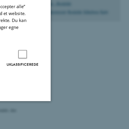
Kultur - Roskilde
ccepter alle”
Lokaleoversigt
Roskilde
Silkeborg
Kalø
 et website.
irekte. Du kan
uger egne
eres anrettet i
UKLASSIFICEREDE
e og kage samme
fjernes af
nalet, den
Uklassificerede