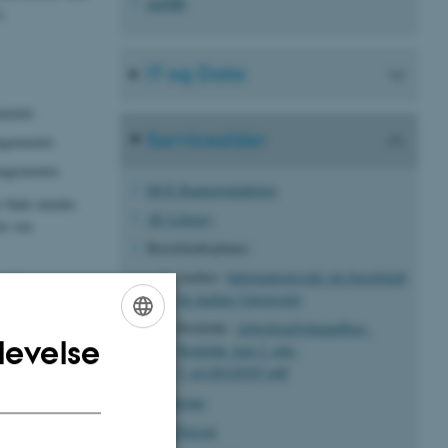
mitHR
).
IT og Data
mentet.
Servicesider
ngementet.
angementet.
DCE Rapportskabelon
r både mindre
AU Library
or sen
Beredskabsplaner:
Aarhus:
Informationsside om beredskab
antinen
på Aarhus Universitet
efester, i
 både sørger for
Roskilde:
Arbejdsmiljohaandbog_
levelse
t med
ENGLISH
Roskilde_kap-2_udg-
5_rev20120307.pdf
DANISH
Workzone
over kan du
mødelokale,
Find Person
I B116 - R13-