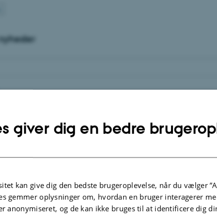
e
 nyheder
s giver dig en bedre brugerop
to
itet kan give dig den bedste brugeroplevelse, når du vælger ”A
n
es gemmer oplysninger om, hvordan en bruger interagerer med
gernavn og adgangskode her, for at logge ind på websitet
er anonymiseret, og de kan ikke bruges til at identificere dig d