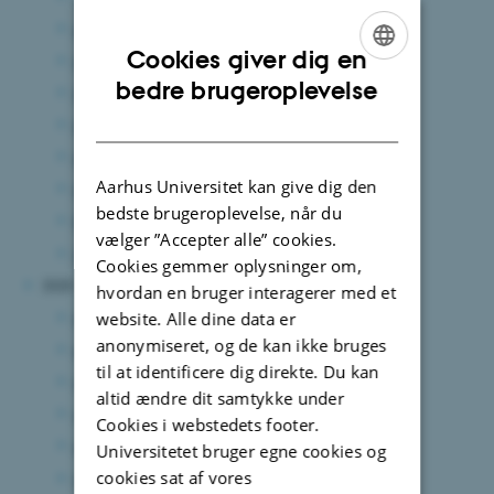
august 2021
(16 poster)
Cookies giver dig en
juli 2021
(9 poster)
ENGLISH
bedre brugeroplevelse
juni 2021
(15 poster)
DANISH
maj 2021
(25 poster)
april 2021
(13 poster)
Aarhus Universitet kan give dig den
marts 2021
(24 poster)
bedste brugeroplevelse, når du
februar 2021
(20 poster)
vælger ”Accepter alle” cookies.
januar 2021
(25 poster)
Cookies gemmer oplysninger om,
2020
hvordan en bruger interagerer med et
december 2020
(15 poster)
website. Alle dine data er
anonymiseret, og de kan ikke bruges
november 2020
(13 poster)
til at identificere dig direkte. Du kan
oktober 2020
(20 poster)
altid ændre dit samtykke under
september 2020
(15 poster)
Cookies i webstedets footer.
august 2020
(13 poster)
Universitetet bruger egne cookies og
cookies sat af vores
juli 2020
(6 poster)