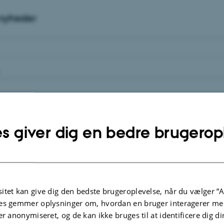
 nyheder
to
s giver dig en bedre brugerop
n
gernavn og adgangskode her, for at logge ind på websitet
itet kan give dig den bedste brugeroplevelse, når du vælger ”A
es gemmer oplysninger om, hvordan en bruger interagerer med
er anonymiseret, og de kan ikke bruges til at identificere dig d