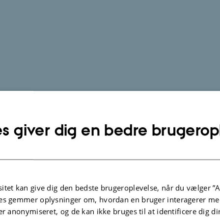
s giver dig en bedre brugerop
itet kan give dig den bedste brugeroplevelse, når du vælger ”A
es gemmer oplysninger om, hvordan en bruger interagerer med
er anonymiseret, og de kan ikke bruges til at identificere dig d