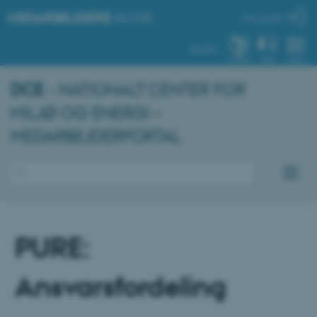
MEDARBEJDERE
.AU.DK
Min profil
AU.DK
SYSTEM
FIND
MENU
DCE
- NATIONALT CENTER FOR
MILJØ OG ENERGI –
MEDARBEJDERPORTAL
PURE:
Ansvarsfordeling