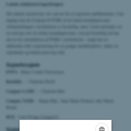
Lokale redaktører/superbrugere
Det enkelte institut har selv ansvar for at registrere publikationer. I det
daglige kan du få hjælp til PURE af de lokale kontaktpersoner.
Arbejdsdelingen i institutterne er forskellig, men i listen herunder ses
en oversigt over de lokale kontaktpersoner, som på forskellig led har
ansvar for anvendelsen af PURE i institutterne - nogle har en
udførende rolle (registrering for en gruppe medarbejdere), andre en
vejledende og ledelsesmæssig rolle.
Superbrugere
ENVS
- Klaus Condé Christensen
Roskilde -
Charlotte Hviid
Campus LAND -
Charlotte Kler
Campus VAND -
Hanne Bak, Anne Mette Poulsen eller Marie
Bruun
DCE
- Line Dvinge Ljungqvist
Support