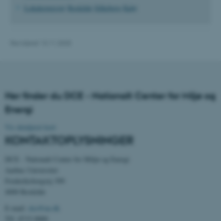
Nødvendige
Statistiske
Marketing
Lokaleoversigt
Roskilde
Silkeborg
Kalø
Funktionelle
Uklassificerede
Revideret 13.11.2025
Nødvendige cookies hjælper
med at gøre hjemmesiden
brugbar ved at aktivere nogle
Her finder du DCE - Nationalt Center for Miljø og
grundlæggende funktioner
Energi
som navigation mm.
Hjemmesiden kan ikke
Vis detaljeret kort
fungerer uden disse cookies.
KONTAKTOPLYSNINGER
DCE - Nationalt Center for Miljø og Energi
Aarhus Universitet
Navn
Udbyder / Domæne
Frederiksborgvej 399
be_typo_user
TYPO3 Association
4000 Roskilde
.au.dk
E-mail:
dce@au.dk
Tlf: 8715 0000