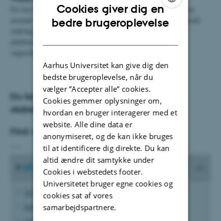
Cookies giver dig en
Du kan få yderligere support hos bibliotekar
Iben Brøndum
, som
ENGLISH
normalt vil kunne afhjælpe de daglige problemstillinger, spørgsmål
bedre brugeroplevelse
omkring validering og usikkerhed omkring registrering af en
DANISH
publikation. Hvis der er tale om decideret tekniske fejl vil dit
supportkald blive ekspederet videre til AU-PURE.
Aarhus Universitet kan give dig den
bedste brugeroplevelse, når du
vælger ”Accepter alle” cookies.
Du kan downloade DCE dokumenter og
Cookies gemmer oplysninger om,
skabeloner via stifinderen.
hvordan en bruger interagerer med et
website. Alle dine data er
Find: O:\TECH_DCE-Information
anonymiseret, og de kan ikke bruges
___
til at identificere dig direkte. Du kan
altid ændre dit samtykke under
Økonomi og tid
Cookies i webstedets footer.
Universitetet bruger egne cookies og
AURAP
cookies sat af vores
Indfak/RejsUd
samarbejdspartnere.
mitHR