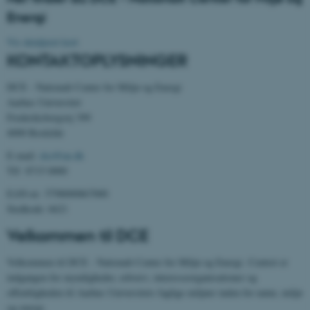
Energi
Navn
Udbyder / Domæne
Vis detaljeret kort
be_typo_user
TYPO3 Association
.au.dk
KONTAKTOPLYSNINGER
DCE - Nationalt Center for Miljø og Energi
Aarhus Universitet
fe_typo_user
Typo3 Association
Frederiksborgvej 399
.au.dk
4000 Roskilde
E-mail:
dce@au.dk
Tlf: 8715 0000
EAN-nr: 5798000867000
Stedkode: 6621
Velkommen til DCE
Velkommen til DCE - Nationalt Center for Miljø og Energi. Centret er
indgangen for myndigheder, erhverv, interesseorganisationer og
offentligheden til Aarhus Universitets faglige miljøer inden for natur, miljø
ASP.NET_SessionId
Microsoft Corporation
og energi.