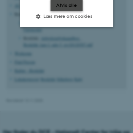
Afvis alle
AU Library
Beredskabsplaner:
Læs mere om cookies
Aarhus:
Informationsside om beredskab på Aarhus
Universitet
Roskilde:
Arbejdsmiljohaandbog_
Nødvendige
Statistiske
Marketing
Roskilde_kap-2_udg-5_rev20120307.pdf
Funktionelle
Uklassificerede
Workzone
Find Person
Kultur - Roskilde
Nødvendige cookies hjælper
Lokaleoversigt
Roskilde
Silkeborg
Kalø
med at gøre hjemmesiden
brugbar ved at aktivere nogle
grundlæggende funktioner
Revideret 13.11.2025
som navigation mm.
Hjemmesiden kan ikke
fungerer uden disse cookies.
Her finder du DCE - Nationalt Center for Miljø og