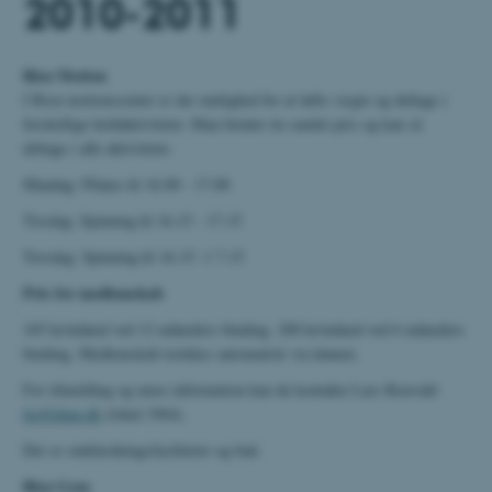
2010-2011
Risø Motion
I Risø motionscenter er der mulighed for at løfte vægte og deltage i
forskellige holdaktiviteter. Man betaler én samlet pris og kan så
deltage i alle aktiviteter.
Mandag: Pilates kl 16.00 - 17.00
Tirsdag: Spinning kl 16.15 - 17.15
Torsdag: Spinning kl 16.15 -1 7.15
Pris for medlemskab
165 kr/måned ved 12 måneders binding. 200 kr/måned ved 6 måneders
binding. Medlemskab trækkes automatisk via lønnen.
For tilmelding og mere information kan du kontakte Lars Renvald
lre@dmu.dk
(lokal 1964).
Der er omklædningsfaciliteter og bad.
Risø Gym