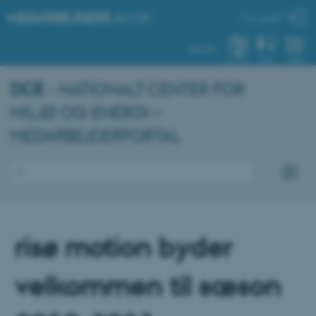
MEDARBEJDERE
.AU.DK
Min profil
AU.DK
SYSTEM
FIND
MENU
DCE
- NATIONALT CENTER FOR
MILJØ OG ENERGI –
MEDARBEJDERPORTAL
risø motion byder
velkommen til sæson