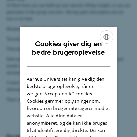
At Risø Gym you can build up your muscles lifting weights or you can
participate in the group activities. Having paid subscription you are
free to do both.
Monday: Pilates 16.00 - 17.00
Tuesday: Spinning 16.15 - 17.15
Cookies giver dig en
Thursday: Spinning 16.15 -1 7.15
ENGLISH
bedre brugeroplevelse
Subscription is 165 kr per month (12 month binding) or 200 kr per
DANISH
month (6 months binding). The subscription is withdrawn
automatically from your salary.
Aarhus Universitet kan give dig den
Contact Lars Renvald
lre@dmu.dk
(local no. 1964) for more
bedste brugeroplevelse, når du
information or to subscribe!
vælger ”Accepter alle” cookies.
There are changing facilities and shower.
Cookies gemmer oplysninger om,
hvordan en bruger interagerer med et
website. Alle dine data er
anonymiseret, og de kan ikke bruges
til at identificere dig direkte. Du kan
Du kan downloade DCE dokumenter og