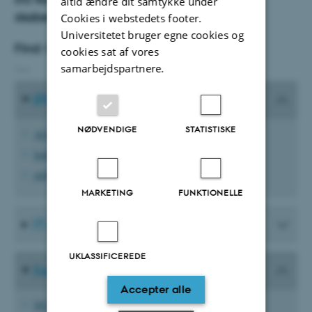
altid ændre dit samtykke under
skabeloner via stifinderen.
Cookies i webstedets footer.
Universitetet bruger egne cookies og
Find: O:\TECH_DCE-Information
cookies sat af vores
___
samarbejdspartnere.
Økonomi og tid
NØDVENDIGE
STATISTISKE
AURAP
Indfak/RejsUd
mitHR
MARKETING
FUNKTIONELLE
IT og Data
UKLASSIFICEREDE
Servicesider
Accepter alle
DCE Rapportskabelon