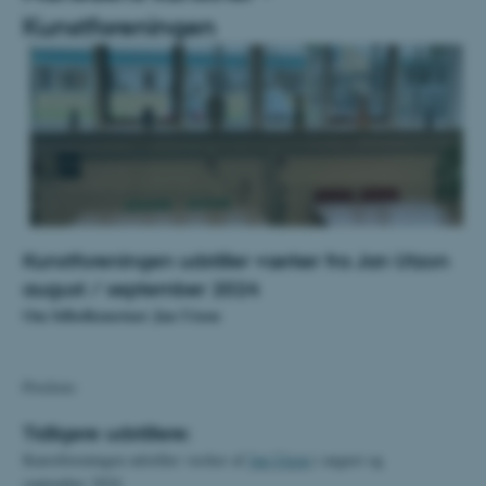
Kunstforeningen
Kunstforeningen udstiller værker fra Jan Utzon
august / september 2024
Om billedkunstner Jan Utzon
Prisliste:
Tidligere udstillere:
Kunstforeningen udstiller værker af
Jan Utzon
i august og
september 2024