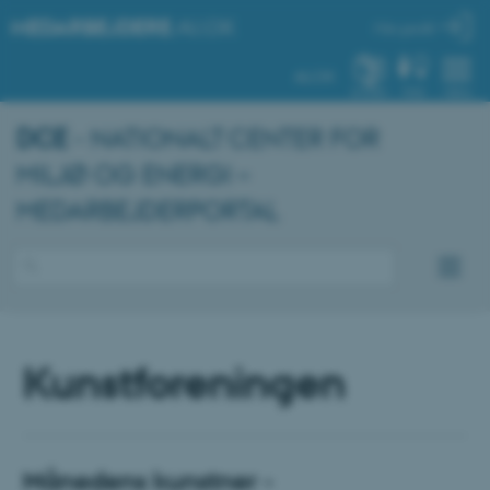
MEDARBEJDERE
.AU.DK
Min profil
AU.DK
SYSTEM
FIND
MENU
DCE
- NATIONALT CENTER FOR
MILJØ OG ENERGI –
MEDARBEJDERPORTAL
Kunstforeningen
Månedens kunstner -