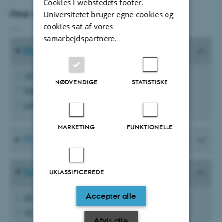
Cookies i webstedets footer.
Find: O:\TECH_DCE-Information
Universitetet bruger egne cookies og
___
cookies sat af vores
samarbejdspartnere.
Økonomi og tid
AURAP
NØDVENDIGE
STATISTISKE
Indfak/RejsUd
mitHR
MARKETING
FUNKTIONELLE
IT og Data
Servicesider
UKLASSIFICEREDE
Accepter alle
DCE Rapportskabelon
AU Library
Afvis alle