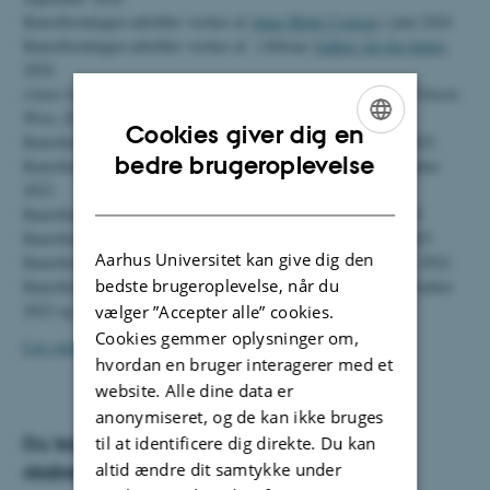
Kunstforeningen udstiller værker af
Anne-Mette Cortsen
i juni 2024
Kunstforeningen udstiller værker af i februar
Galleri Art-for-future
2024
(Anne Lorenzen, Finn Sørensen, Bitten Lund, Pernille Krogh, Ginette
Wien, Elin Østergaard og Sidse Friis.)
Cookies giver dig en
Kunstforeningen udstiller værker af
Charlotte O
. i november 2023
ENGLISH
bedre brugeroplevelse
Kunstforeningen udstiller værker af
Elna Christiansen
i september
2023
DANISH
Kunstforeningen udstiller værker af
Betina Malling
i april 2023
Kunstforeningen udstiller værker af
Poul Hyttel
16/1 - 17/3 2023
Aarhus Universitet kan give dig den
Kunstforeningen udstiller værker af
Didder Geisler
i november 2022.
bedste brugeroplevelse, når du
Kunstforeningen udstiller værker af
Charlotte Bøgh
fra 1. september
2022 og ca en måned frem.
vælger ”Accepter alle” cookies.
Cookies gemmer oplysninger om,
Læs mere om kunstforeningen her
hvordan en bruger interagerer med et
website. Alle dine data er
anonymiseret, og de kan ikke bruges
Du kan downloade DCE dokumenter og
til at identificere dig direkte. Du kan
altid ændre dit samtykke under
skabeloner via stifinderen.