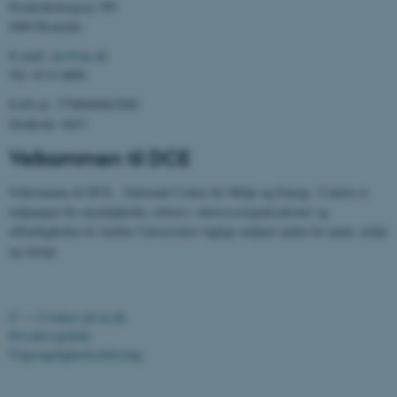
Frederiksborgvej 399
JSESSIONID
Oracle Corporation
4000 Roskilde
.au.dk
E-mail:
dce@au.dk
Tlf: 8715 0000
EAN-nr: 5798000867000
AWSALBTGCORS
Amazon Web Services, Inc.
Stedkode: 6621
airtable.com
Velkommen til DCE
Velkommen til DCE - Nationalt Center for Miljø og Energi. Centret er
indgangen for myndigheder, erhverv, interesseorganisationer og
CFTOKEN
Adobe Inc.
eddiprod.au.dk
offentligheden til Aarhus Universitets faglige miljøer inden for natur, miljø
og energi.
©
—
Cookies på au.dk
Privatlivspolitik
Tilgængelighedserklæring