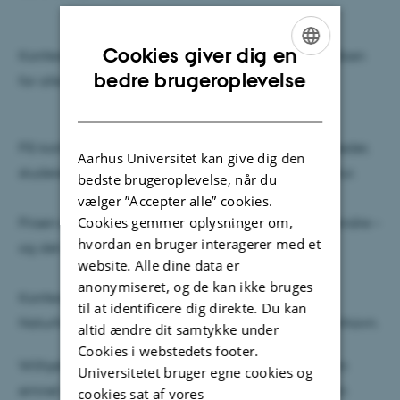
Cookies giver dig en
Konferencen finder sted den 15. november og er åben
ENGLISH
bedre brugeroplevelse
for alle.
DANISH
På konferencen kommer både eksperter, myndigheder,
Aarhus Universitet kan give dig den
studerende og mange andre med interesse for natur.
bedste brugeroplevelse, når du
vælger ”Accepter alle” cookies.
Cookies gemmer oplysninger om,
Prisen er 200 kr. for studerende og 400 kr. for alle andre –
hvordan en bruger interagerer med et
og det er inklusiv frokost.
website. Alle dine data er
anonymiseret, og de kan ikke bruges
Konferencen arrangeres af Danmarks
til at identificere dig direkte. Du kan
Naturfredningsforenings studenterafdeling i København.
altid ændre dit samtykke under
Cookies i webstedets footer.
Wilhjelmkonferencen holdes en gang om året, men
Universitetet bruger egne cookies og
emnet er nyt hvert år. Emnet udspringer dog af den
cookies sat af vores