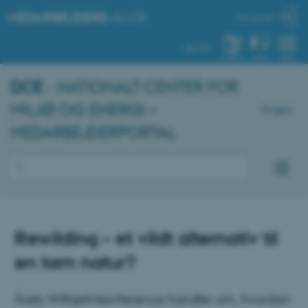
MEDARBEJDERE
.AU.DK
Min profil
AU.DK
SYSTEM
FIND
MENU
DCE
- NATIONALT CENTER FOR
MILJØ OG ENERGI –
English
MEDARBEJDERPORTAL
Rewilding – et vildt alternativ til
en tam natur?
Årets Wilhjelmkonference handler om, hvordan